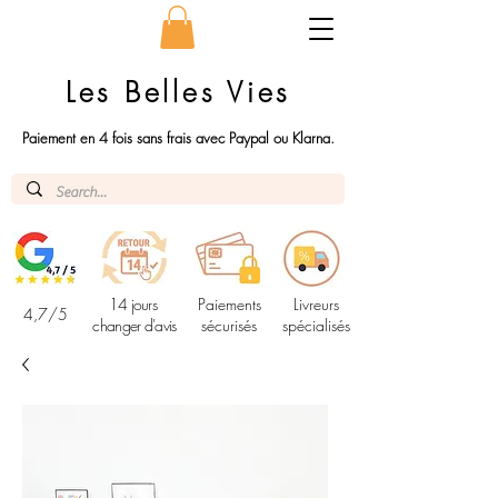
Les Belles Vies
Paiement en 4 fois sans frais avec Paypal ou Klarna.
14 jours
Paiements
Livreurs
4,7/5
changer d'avis
sécurisés
spécialisés