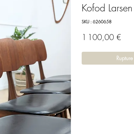
Kofod Larse
SKU : 6260658
Prix
1 100,00 €
Rupture