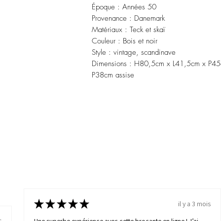
Époque : Années 50
Provenance : Danemark
Matériaux : Teck et skaï
Couleur : Bois et noir
Style : vintage, scandinave
Dimensions : H80,5cm x L41,5cm x P4
P38cm assise
s
★
★
★
★
★
il y a 3 mois