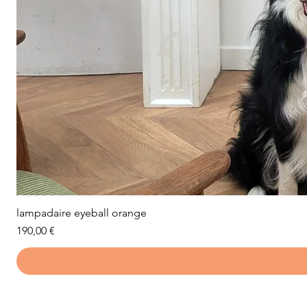
lampadaire eyeball orange
Prix
190,00 €