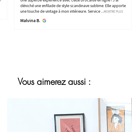
e
Service au top
Djibril S.
Vous aimerez aussi :