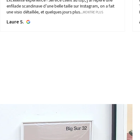
Un grand merci pour votre gentillesse et votre disponibilité !
Toujours à l’écoute des demandes et des conseils …
Il y a un peu des « belles vies » chez nous maintenant !...
MONTRE PLUS
albaner S.