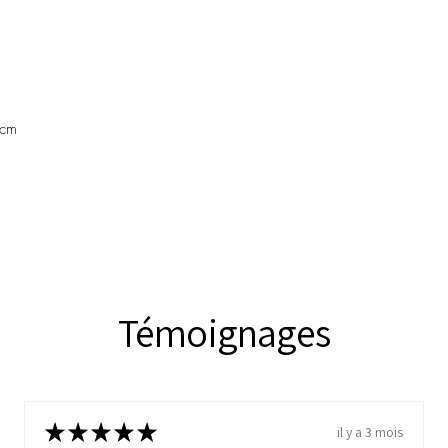
5cm
Témoignages
★
★
★
★
★
il y a 1 jour