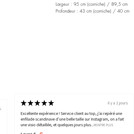
Largeur : 95 cm (corniche) / 89,5 cm
Profondeur : 43 cm (corniche) / 40 cm
★
★
★
★
★
il y a 2 jours
s
Excellente expérience ! Service client au top, j’ai repéré une
enfilade scandinave d’une belle taille sur Instagram, on a fait
une visio détaillée, et quelques jours plus...
MONTRE PLUS