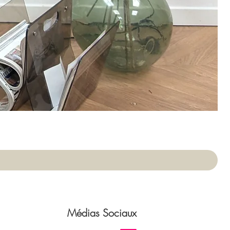
App
Pri
75,
Médias Sociaux