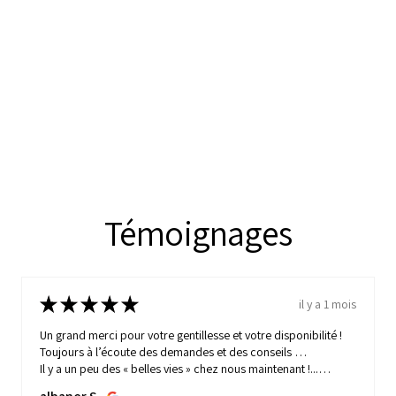
Témoignages
★
★
★
★
★
il y a 1 mois
Un grand merci pour votre gentillesse et votre disponibilité !
Toujours à l’écoute des demandes et des conseils …
Il y a un peu des « belles vies » chez nous maintenant !...
MONTRE PLUS