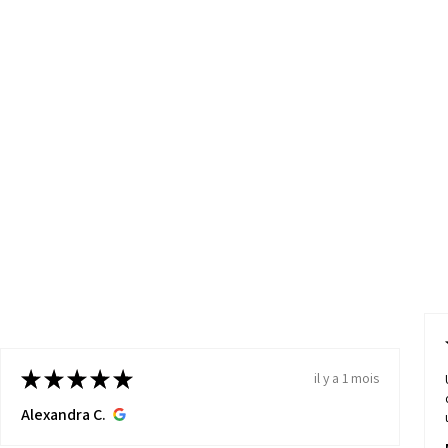
★
★
★
★
★
il y a 1 mois
Alexandra C.