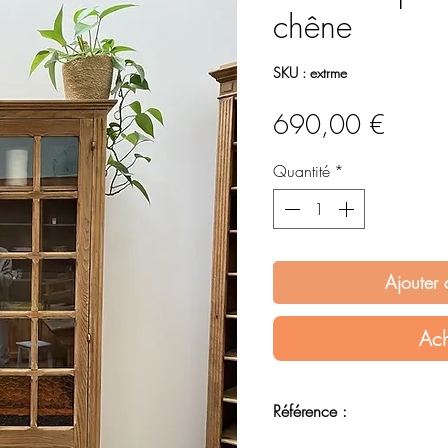
chêne
SKU : extrme
Prix
690,00 €
Quantité
*
Ajouter 
Ach
Référence :