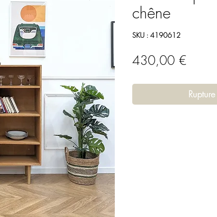
chêne
SKU : 4190612
Prix
430,00 €
Rupture