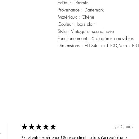
Editeur : Bramin
Provenance : Danemark
Matériaux : Chêne
Couleur : bois clair
Style : Vintage et scandinave
Fonctionnement : 6 étagères amovibles
Dimensions : H124cm x L100,5cm x P3
★
★
★
★
★
il y a 2 jours
s
Excellente expérience ! Service client au top, j’ai repéré une