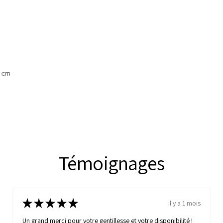
1cm
Témoignages
★
★
★
★
★
il y a 1 mois
Un grand merci pour votre gentillesse et votre disponibilité !