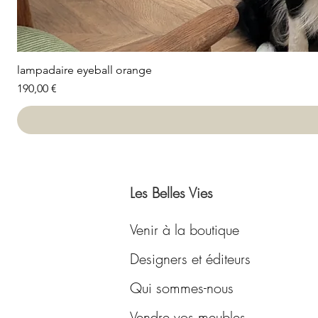
lampadaire eyeball orange
Prix
190,00 €
Les Belles Vies
Venir à la boutique
Designers et éditeurs
Qui sommes-nous
Vendre vos meubles