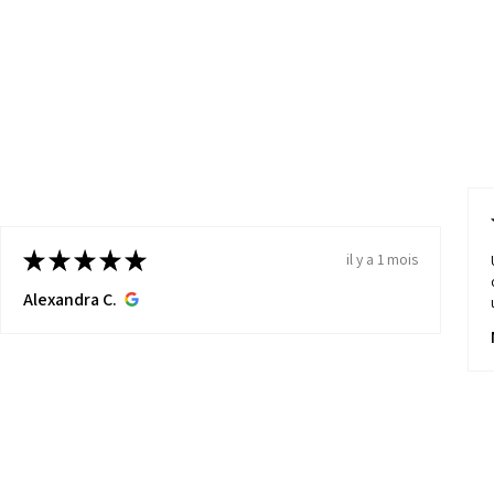
★
★
★
★
★
il y a 1 mois
Alexandra C.