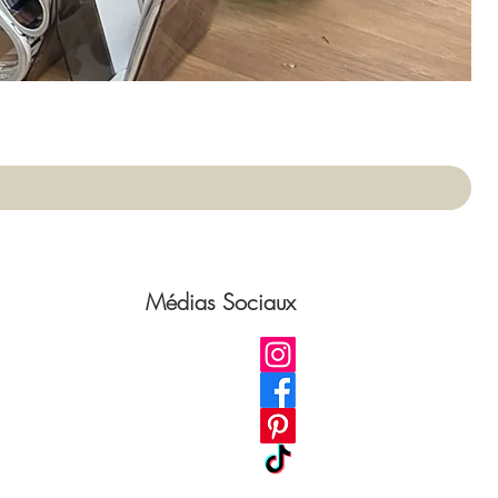
App
Pri
75,
Médias Sociaux