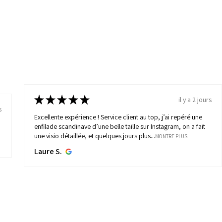
★
★
★
★
★
il y a 2 jours
s
Excellente expérience ! Service client au top, j’ai repéré une
enfilade scandinave d’une belle taille sur Instagram, on a fait
une visio détaillée, et quelques jours plus...
MONTRE PLUS
Laure S.