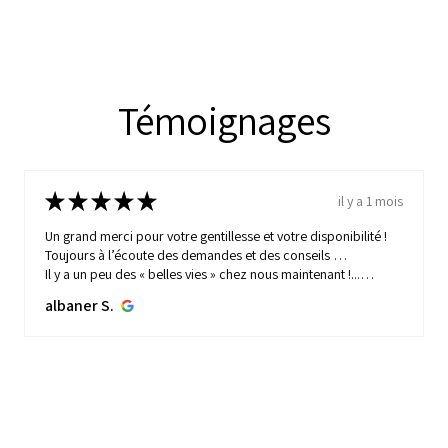
Témoignages
★
★
★
★
★
il y a 1 mois
Un grand merci pour votre gentillesse et votre disponibilité !
Toujours à l’écoute des demandes et des conseils …
Il y a un peu des « belles vies » chez nous maintenant !...
MONTRE PLUS
albaner S.