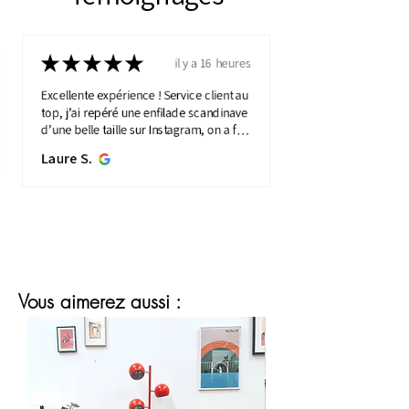
★
★
★
★
★
il y a 16 heures
Excellente expérience ! Service client au
top, j’ai repéré une enfilade scandinave
d’une belle taille sur Instagram, on a fait
une visio détaillée, et quelques jours
Laure S.
plus...
MONTRE PLUS
Vous aimerez aussi :