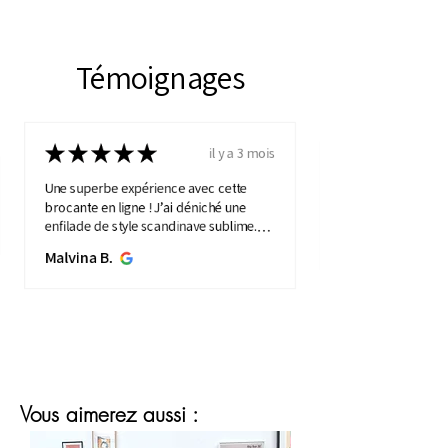
Témoignages
★
★
★
★
★
il y a 3 mois
Une superbe expérience avec cette
brocante en ligne ! J’ai déniché une
enfilade de style scandinave sublime.
Elle apporte une touche de vintage à
Malvina B.
mon intérieure. Service ...
MONTRE PLUS
Vous aimerez aussi :