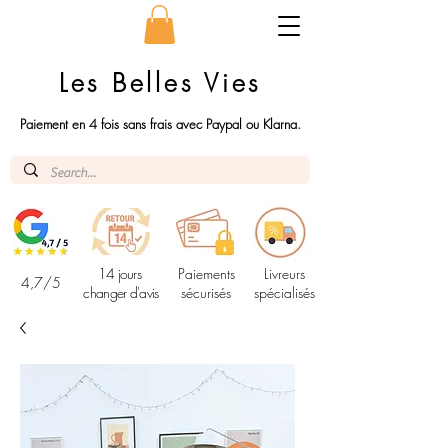
Les Belles Vies
Paiement en 4 fois sans frais avec Paypal ou Klarna.
14 jours
Paiements
Livreurs
4,7/5
changer d'avis
sécurisés
spécialisés