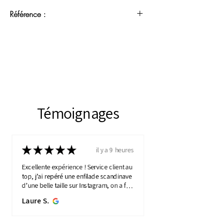
Référence :
EXTATNO 13052605
Témoignages
★
★
★
★
★
il y a 9 heures
Excellente expérience ! Service client au
top, j’ai repéré une enfilade scandinave
d’une belle taille sur Instagram, on a fait
une visio détaillée, et quelques jours
Laure S.
plus...
MONTRE PLUS