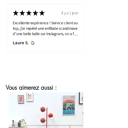
★
★
★
★
★
il y a 1 jour
Excellente expérience ! Service client au
top, j’ai repéré une enfilade scandinave
d’une belle taille sur Instagram, on a fait
une visio détaillée, et quelques jours
Laure S.
plus...
MONTRE PLUS
Vous aimerez aussi :