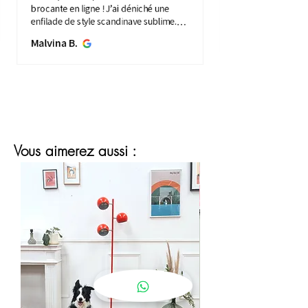
brocante en ligne ! J’ai déniché une
enfilade de style scandinave sublime.
Elle apporte une touche de vintage à
Malvina B.
mon intérieure. Service ...
MONTRE PLUS
Vous aimerez aussi :