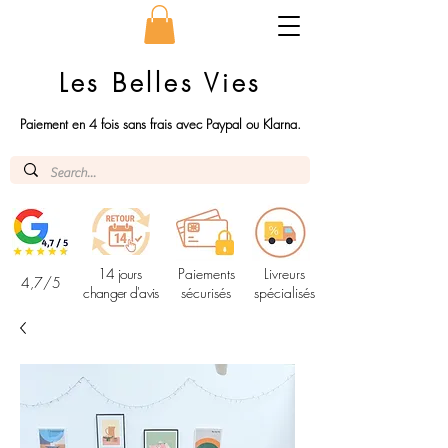
Les Belles Vies
Paiement en 4 fois sans frais avec Paypal ou Klarna.
14 jours
Paiements
Livreurs
4,7/5
changer d'avis
sécurisés
spécialisés