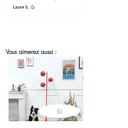
une visio détaillée, et quelques jours
Laure S.
plus...
MONTRE PLUS
Vous aimerez aussi :