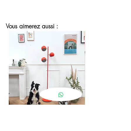
Vous aimerez aussi :
lampadaire eyeball orange
Prix
190,00 €