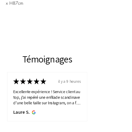
x H87cm
Témoignages
★
★
★
★
★
il y a 9 heures
Excellente expérience ! Service client au
top, j’ai repéré une enfilade scandinave
d’une belle taille sur Instagram, on a fait
une visio détaillée, et quelques jours
Laure S.
plus...
MONTRE PLUS