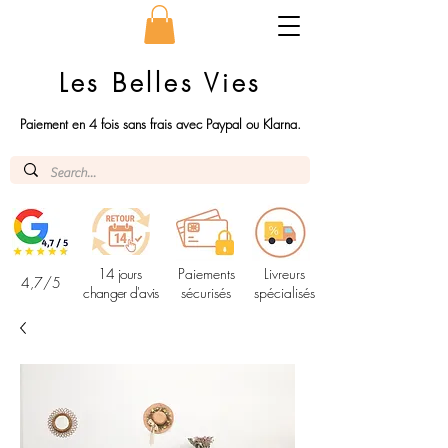
Les Belles Vies
Paiement en 4 fois sans frais avec Paypal ou Klarna.
14 jours
Paiements
Livreurs
4,7/5
changer d'avis
sécurisés
spécialisés