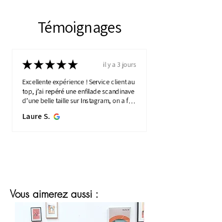
Témoignages
★
★
★
★
★
il y a 3 jours
Excellente expérience ! Service client au
top, j’ai repéré une enfilade scandinave
d’une belle taille sur Instagram, on a fait
une visio détaillée, et quelques jours
Laure S.
plus...
MONTRE PLUS
Vous aimerez aussi :