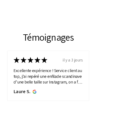
Témoignages
★
★
★
★
★
il y a 3 jours
Excellente expérience ! Service client au
top, j’ai repéré une enfilade scandinave
d’une belle taille sur Instagram, on a fait
une visio détaillée, et quelques jours
Laure S.
plus...
MONTRE PLUS