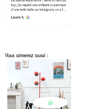
Excellente expérience ! Service client au
top, j’ai repéré une enfilade scandinave
d’une belle taille sur Instagram, on a fait
une visio détaillée, et quelques jours
Laure S.
plus...
MONTRE PLUS
Vous aimerez aussi :