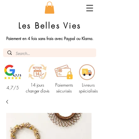
Les Belles Vies
Paiement en 4 fois sans frais avec Paypal ou Klarna.
14 jours
Paiements
Livreurs
4,7/5
changer d'avis
sécurisés
spécialisés