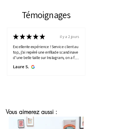
Témoignages
★
★
★
★
★
il y a 2 jours
Excellente expérience ! Service client au
top, j’ai repéré une enfilade scandinave
d’une belle taille sur Instagram, on a fait
une visio détaillée, et quelques jours
Laure S.
plus...
MONTRE PLUS
Vous aimerez aussi :