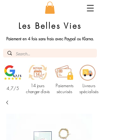
Les Belles Vies
Paiement en 4 fois sans frais avec Paypal ou Klarna.
14 jours
Paiements
Livreurs
4,7/5
changer d'avis
sécurisés
spécialisés