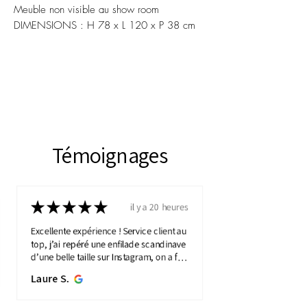
Meuble non visible au show room
DIMENSIONS : H 78 x L 120 x P 38 cm
Témoignages
★
★
★
★
★
il y a 20 heures
Excellente expérience ! Service client au
top, j’ai repéré une enfilade scandinave
d’une belle taille sur Instagram, on a fait
une visio détaillée, et quelques jours
Laure S.
plus...
MONTRE PLUS