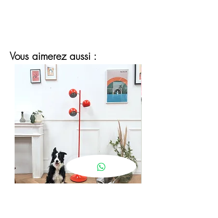
Vous aimerez aussi :
lampadaire eyeball orange
Prix
190,00 €