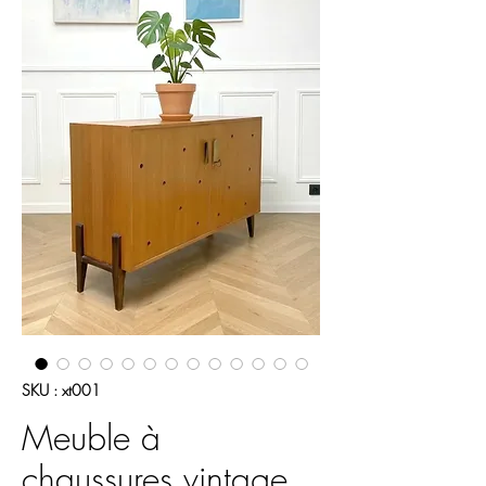
SKU : xt001
Meuble à
chaussures vintage