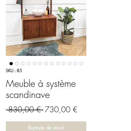
SKU : 85
Meuble à système
scandinave
Prix
Prix
 830,00 € 
730,00 €
original
promotionnel
Rupture de stock