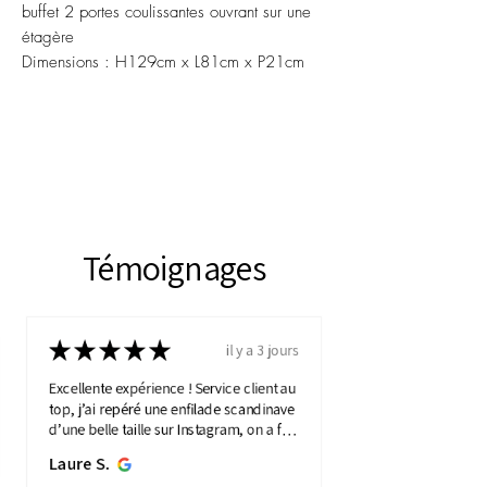
buffet 2 portes coulissantes ouvrant sur une
étagère
Dimensions : H129cm x L81cm x P21cm
Témoignages
★
★
★
★
★
il y a 3 jours
Excellente expérience ! Service client au
top, j’ai repéré une enfilade scandinave
d’une belle taille sur Instagram, on a fait
une visio détaillée, et quelques jours
Laure S.
plus...
MONTRE PLUS