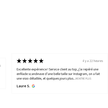
★
★
★
★
★
il y a 22 heures
s
Excellente expérience ! Service client au top, j’ai repéré une
enfilade scandinave d’une belle taille sur Instagram, on a fait
une visio détaillée, et quelques jours plus...
MONTRE PLUS
Laure S.