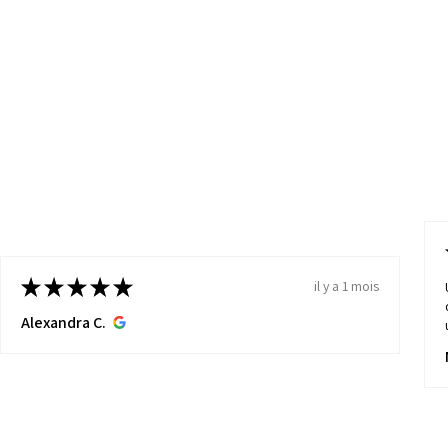
★
★
★
★
★
il y a 1 mois
Alexandra C.