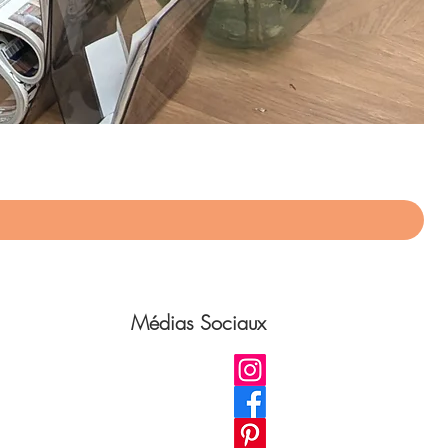
App
Pri
75,
Médias Sociaux