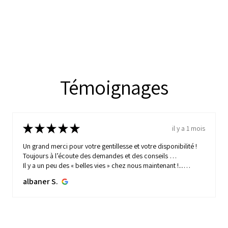
Témoignages
★
★
★
★
★
il y a 1 mois
Un grand merci pour votre gentillesse et votre disponibilité !
Toujours à l’écoute des demandes et des conseils …
Il y a un peu des « belles vies » chez nous maintenant !...
MONTRE PLUS
albaner S.