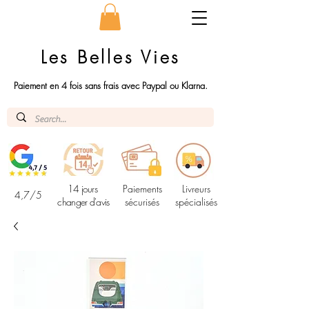
Les Belles Vies
Paiement en 4 fois sans frais avec Paypal ou Klarna.
14 jours
Paiements
Livreurs
4,7/5
changer d'avis
sécurisés
spécialisés