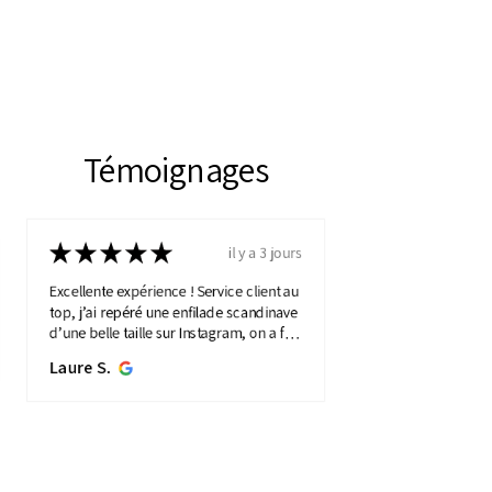
Témoignages
★
★
★
★
★
il y a 3 jours
Excellente expérience ! Service client au
top, j’ai repéré une enfilade scandinave
d’une belle taille sur Instagram, on a fait
une visio détaillée, et quelques jours
Laure S.
plus...
MONTRE PLUS