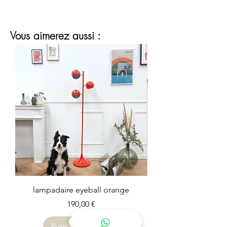
Vous aimerez aussi :
lampadaire eyeball orange
Prix
190,00 €
Rupture de stock