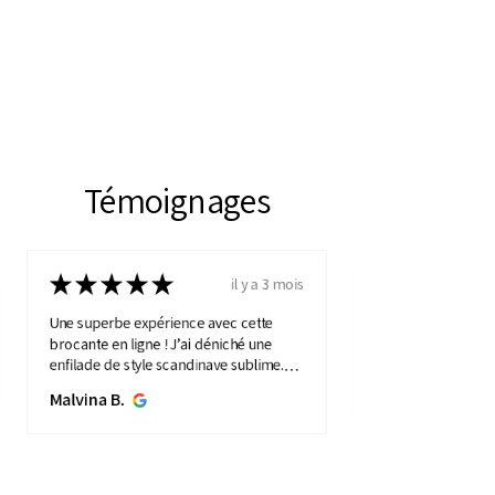
Témoignages
★
★
★
★
★
il y a 3 mois
Une superbe expérience avec cette
brocante en ligne ! J’ai déniché une
enfilade de style scandinave sublime.
Elle apporte une touche de vintage à
Malvina B.
mon intérieure. Service ...
MONTRE PLUS