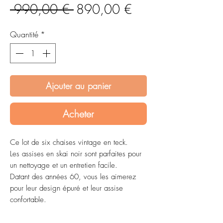
Prix
Prix
 990,00 € 
890,00 €
original
promotionnel
Quantité
*
Ajouter au panier
Acheter
Ce lot de six chaises vintage en teck.
Les assises en skai noir sont parfaites pour
un nettoyage et un entretien facile.
Datant des années 60, vous les aimerez
pour leur design épuré et leur assise
confortable.