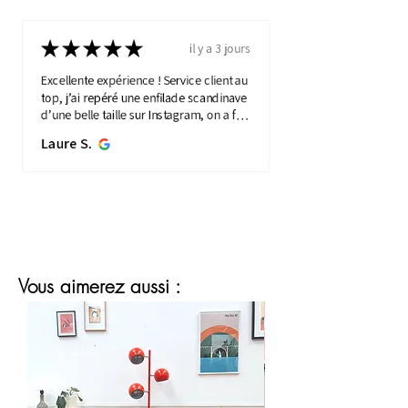
★
★
★
★
★
il y a 3 jours
Excellente expérience ! Service client au
top, j’ai repéré une enfilade scandinave
d’une belle taille sur Instagram, on a fait
une visio détaillée, et quelques jours
Laure S.
plus...
MONTRE PLUS
Vous aimerez aussi :