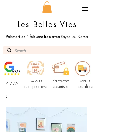
Les Belles Vies
Paiement en 4 fois sans frais avec Paypal ou Klarna.
14 jours
Paiements
Livreurs
4,7/5
changer d'avis
sécurisés
spécialisés