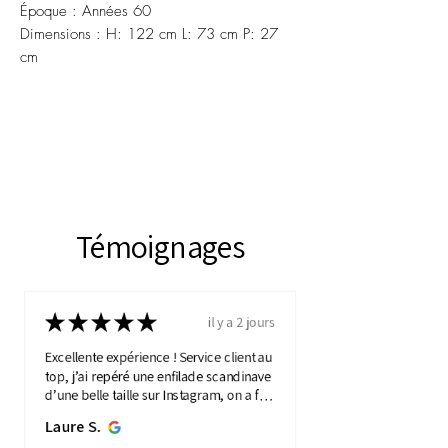
Époque : Années 60
Dimensions : H: 122 cm L: 73 cm P: 27
cm
Témoignages
★
★
★
★
★
il y a 2 jours
Excellente expérience ! Service client au
top, j’ai repéré une enfilade scandinave
d’une belle taille sur Instagram, on a fait
une visio détaillée, et quelques jours
Laure S.
plus...
MONTRE PLUS