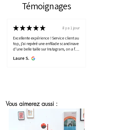
Témoignages
★
★
★
★
★
il y a 1 jour
Excellente expérience ! Service client au
top, j’ai repéré une enfilade scandinave
d’une belle taille sur Instagram, on a fait
une visio détaillée, et quelques jours
Laure S.
plus...
MONTRE PLUS
Vous aimerez aussi :