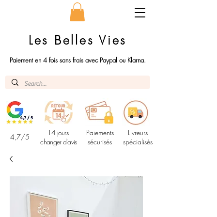
Les Belles Vies
Paiement en 4 fois sans frais avec Paypal ou Klarna.
14 jours
Paiements
Livreurs
4,7/5
changer d'avis
sécurisés
spécialisés