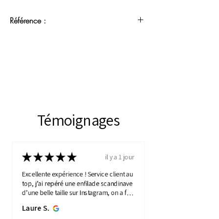
Référence :
MMC30052651
Témoignages
★
★
★
★
★
il y a 1 jour
Excellente expérience ! Service client au
top, j’ai repéré une enfilade scandinave
d’une belle taille sur Instagram, on a fait
une visio détaillée, et quelques jours
Laure S.
plus...
MONTRE PLUS