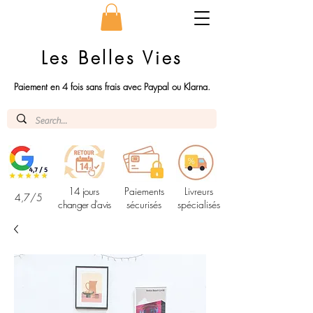
Les Belles Vies
Paiement en 4 fois sans frais avec Paypal ou Klarna.
14 jours
Paiements
Livreurs
4,7/5
changer d'avis
sécurisés
spécialisés