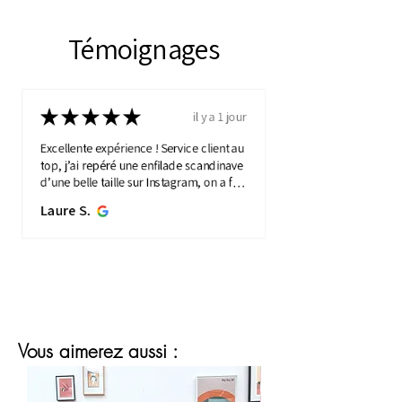
Témoignages
★
★
★
★
★
il y a 1 jour
Excellente expérience ! Service client au
top, j’ai repéré une enfilade scandinave
d’une belle taille sur Instagram, on a fait
une visio détaillée, et quelques jours
Laure S.
plus...
MONTRE PLUS
Vous aimerez aussi :