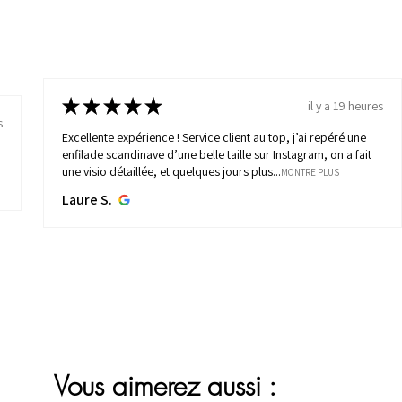
★
★
★
★
★
il y a 19 heures
s
Excellente expérience ! Service client au top, j’ai repéré une
enfilade scandinave d’une belle taille sur Instagram, on a fait
une visio détaillée, et quelques jours plus...
MONTRE PLUS
Laure S.
Vous aimerez aussi :