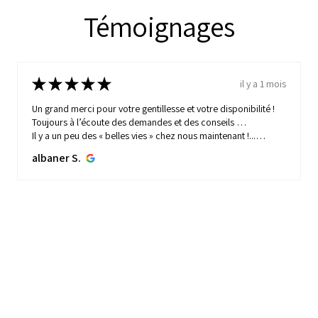
Témoignages
★
★
★
★
★
il y a 1 mois
Un grand merci pour votre gentillesse et votre disponibilité !
Toujours à l’écoute des demandes et des conseils …
Il y a un peu des « belles vies » chez nous maintenant !...
MONTRE PLUS
albaner S.