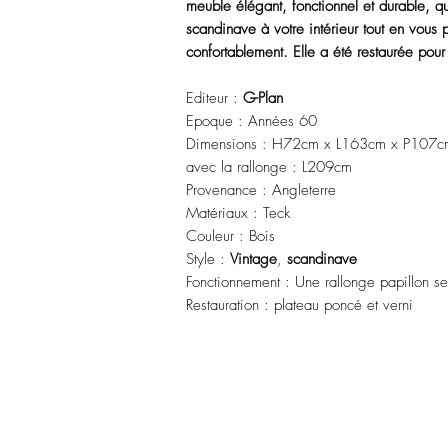
meuble élégant, fonctionnel et durable, q
scandinave à votre intérieur tout en vous 
confortablement. Elle a été restaurée pour 
Editeur :
G-Plan
Epoque : Années 60
Dimensions : H72cm x L163cm x P107c
avec la rallonge : L209cm
Provenance : Angleterre
Matériaux : Teck
Couleur : Bois
Style :
Vintage
,
scandinave
Fonctionnement : Une rallonge papillon se 
Restauration : plateau poncé et verni