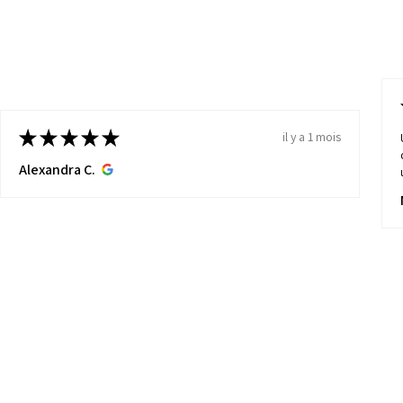
★
★
★
★
★
il y a 1 mois
Alexandra C.