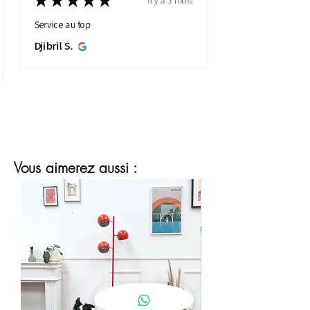
★
★
★
★
★
Service au top
Djibril S.
Vous aimerez aussi :