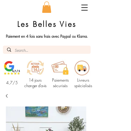
Les Belles Vies
Paiement en 4 fois sans frais avec Paypal ou Klarna.
14 jours
Paiements
Livreurs
4,7/5
changer d'avis
sécurisés
spécialisés