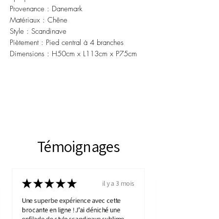
Provenance : Danemark
Matériaux : Chêne
Style : Scandinave
Piètement : Pied central à 4 branches
Dimensions : H50cm x L113cm x P75cm
Témoignages
★
★
★
★
★
il y a 3 mois
Une superbe expérience avec cette
brocante en ligne ! J’ai déniché une