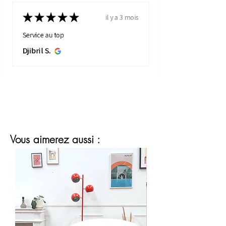
★
★
★
★
★
il y a 3 mois
Service au top
Djibril S.
Vous aimerez aussi :