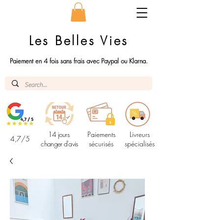
Les Belles Vies
Paiement en 4 fois sans frais avec Paypal ou Klarna.
14 jours
Paiements
Livreurs
4,7/5
changer d'avis
sécurisés
spécialisés