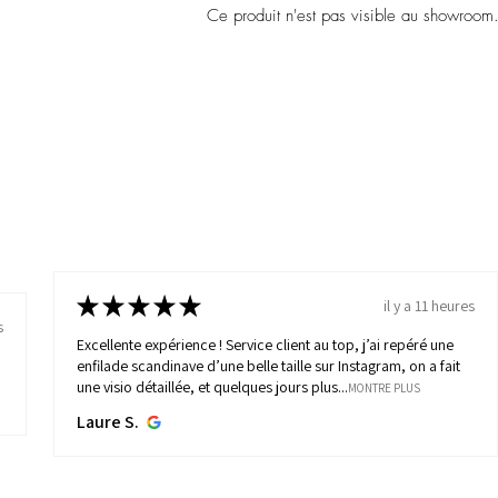
Ce produit n'est pas visible au showroom
★
★
★
★
★
il y a 11 heures
s
Excellente expérience ! Service client au top, j’ai repéré une
enfilade scandinave d’une belle taille sur Instagram, on a fait
une visio détaillée, et quelques jours plus...
MONTRE PLUS
Laure S.