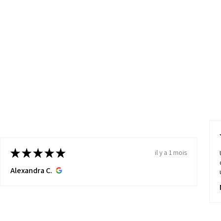
★
★
★
★
★
il y a 1 mois
Alexandra C.