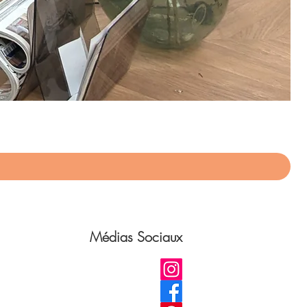
App
Pri
75,
Médias Sociaux