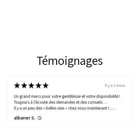
.
Témoignages
★
★
★
★
★
il y a 1 mois
Un grand merci pour votre gentillesse et votre disponibilité !
Toujours à l’écoute des demandes et des conseils …
Il y a un peu des « belles vies » chez nous maintenant !...
MONTRE PLUS
albaner S.