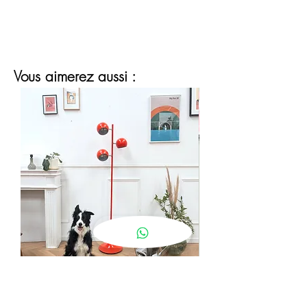
Vous aimerez aussi :
lampadaire eyeball orange
Prix
190,00 €