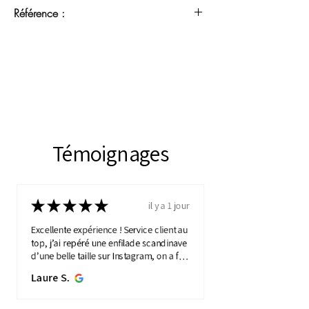
Référence :
RME 24062601
Témoignages
★
★
★
★
★
il y a 1 jour
Excellente expérience ! Service client au
top, j’ai repéré une enfilade scandinave
d’une belle taille sur Instagram, on a fait
une visio détaillée, et quelques jours
Laure S.
plus...
MONTRE PLUS