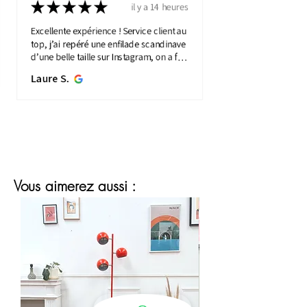
★
★
★
★
★
il y a 14 heures
Excellente expérience ! Service client au
top, j’ai repéré une enfilade scandinave
d’une belle taille sur Instagram, on a fait
une visio détaillée, et quelques jours
Laure S.
plus...
MONTRE PLUS
Vous aimerez aussi :