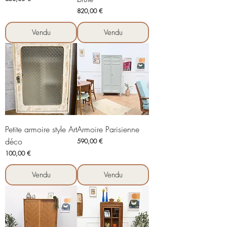
Prix
820,00 €
Vendu
Vendu
Petite armoire style Art
Armoire Parisienne
déco
Prix
590,00 €
Prix
100,00 €
Vendu
Vendu