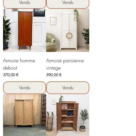
Vendu
Vendu
Armoire homme
Armoire parisienne
debout
vintage
Prix
Prix
370,00 €
590,00 €
Vendu
Vendu