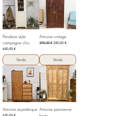
Penderie style
Armoire vintage
campagne chic
Prix original
Prix promotionnel
290,00 €
250,00 €
Prix
630,00 €
Vendu
Vendu
Armoire asymétrique
Armoire parisienne
brute
Prix
650,00 €