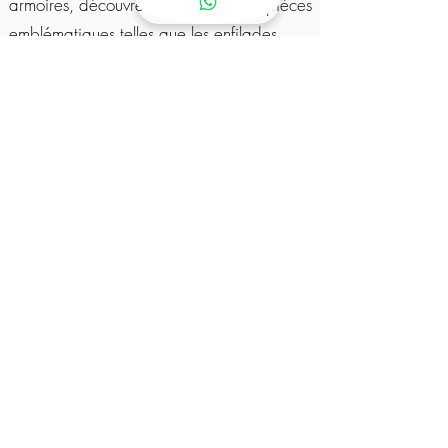
armoires, découvrez également des pièces
emblématiques telles que les
enfilades
scandinaves
ou les
buffets vintages
, qui
apporteront caractère et élégance à votre
intérieur.
Nos armoires parisiennes apporteront du
charme et de caractère à votre décoration
intérieure. Avec leur style et leur histoire
uniques, elles sont une addition parfaite à
tout espace. Nos armoires anciennes sont
faites de bois massif, ce qui leur donne une
durabilité et une solidité exceptionnelles.
Elles sont également souvent ornées de
détails décoratifs, tels que des poignées en
laiton ou des motifs sculptés. Les armoires