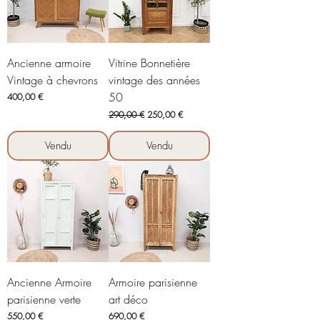
Ancienne armoire
Vitrine Bonnetière
Vintage à chevrons
vintage des années
50
Prix
400,00 €
Prix original
Prix promotionnel
290,00 €
250,00 €
Vendu
Vendu
Ancienne Armoire
Armoire parisienne
parisienne verte
art déco
Prix
Prix
550,00 €
690,00 €