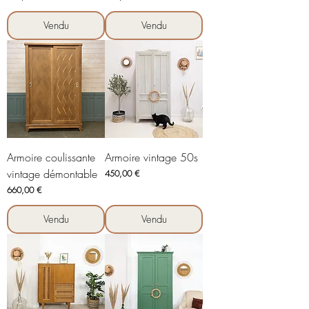
Vendu
Vendu
Armoire coulissante
Armoire vintage 50s
vintage démontable
Prix
450,00 €
Prix
660,00 €
Vendu
Vendu