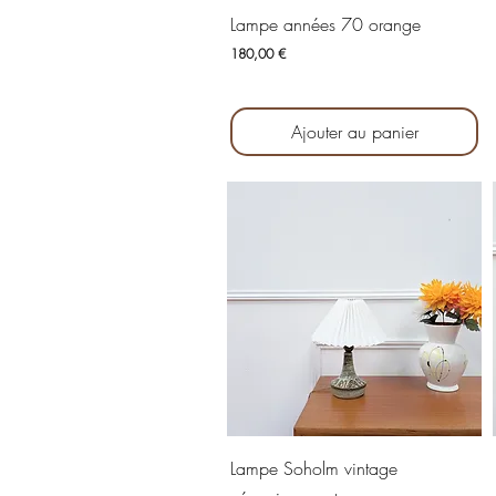
Aperçu rapide
Lampe années 70 orange
Prix
180,00 €
Ajouter au panier
Aperçu rapide
Lampe Soholm vintage