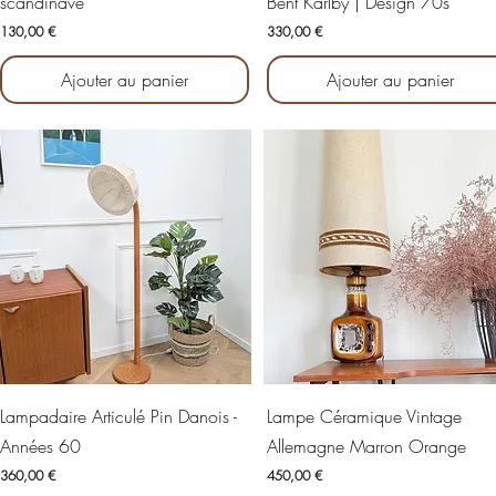
scandinave
Bent Karlby | Design 70s
Prix
Prix
130,00 €
330,00 €
Ajouter au panier
Ajouter au panier
Aperçu rapide
Aperçu rapide
Lampadaire Articulé Pin Danois -
Lampe Céramique Vintage
Années 60
Allemagne Marron Orange
Prix
Prix
360,00 €
450,00 €