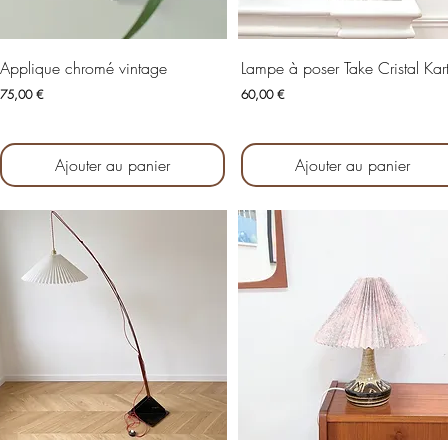
Aperçu rapide
Aperçu rapide
Applique chromé vintage
Lampe à poser Take Cristal Kart
Prix
Prix
75,00 €
60,00 €
Ajouter au panier
Ajouter au panier