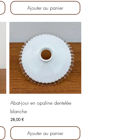
Ajouter au panier
Aperçu rapide
Abat-jour en opaline dentelée
blanche
Prix
28,00 €
Ajouter au panier