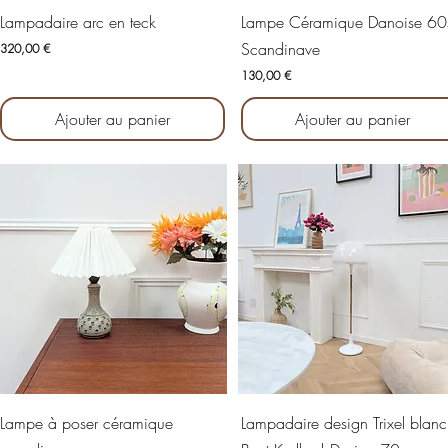
Aperçu rapide
Aperçu rapide
Lampadaire arc en teck
Lampe Céramique Danoise 60
Scandinave
Prix
320,00 €
Prix
130,00 €
Ajouter au panier
Ajouter au panier
Aperçu rapide
Aperçu rapide
Lampe à poser céramique
Lampadaire design Trixel blanc