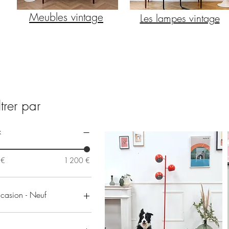
Meubles vintage
Les lampes vintage
ltrer par
x
 €
1 200 €
casion - Neuf
Neuf