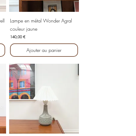
Aperçu rapide
ell
Lampe en métal Wonder Agral
couleur jaune
Prix
140,00 €
Ajouter au panier