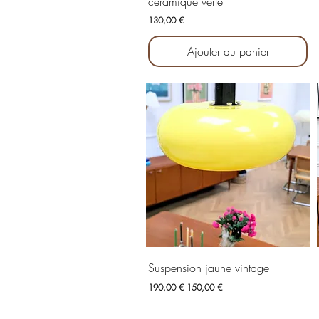
céramique verte
Prix
130,00 €
Ajouter au panier
Aperçu rapide
Suspension jaune vintage
Prix original
Prix promotionnel
190,00 €
150,00 €