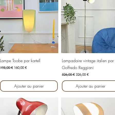
Aperçu rapide
Aperçu rapide
Lampe Toobe par kartell
Lampadaire vintage italien par
Goffredo Reggiani
Prix original
Prix promotionnel
195,00 €
160,00 €
Prix original
Prix promotionnel
526,00 €
326,00 €
Ajouter au panier
Ajouter au panier