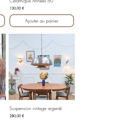
Céramique Années 60
Prix
130,00 €
Ajouter au panier
Aperçu rapide
Suspension vintage argenté
Prix
280,00 €