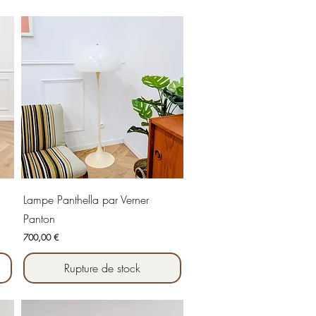
Aperçu rapide
Lampe Panthella par Verner
Panton
Prix
700,00 €
Rupture de stock