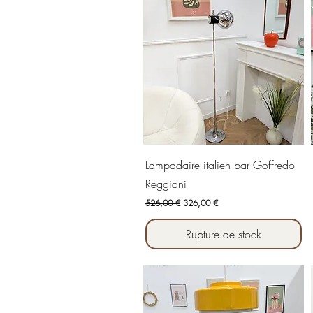
Aperçu rapide
Lampadaire italien par Goffredo
Reggiani
Prix original
Prix promotionnel
526,00 €
326,00 €
Rupture de stock