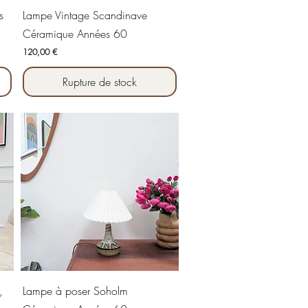
Aperçu rapide
s
Lampe Vintage Scandinave
Céramique Années 60
Prix
120,00 €
Rupture de stock
Aperçu rapide
,
Lampe à poser Soholm