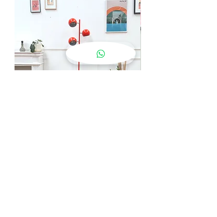
lampadaire eyeball orange
Prix
190,00 €
Ajouter au panier