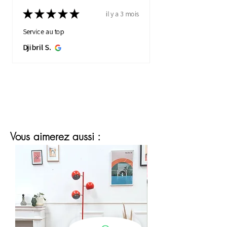
restaurations faites par Florence ou
★
★
★
★
★
il y a 3 mois
Ricardo sur Instagram.
Service au top
Une question ou un doute ? Nous vous
Djibril S.
répondons rapidement via le chat du
site.
Vous aimerez aussi :