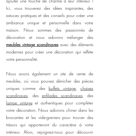
ajouter une touche de charme à leur intérieur !
Ici, vous trouverez des idées inspirantes, des
astuces pratiques et des conseils pour créer une
ambiance unique et personnelle dans votre
maison. Nous sommes des passionnés de
décoration et nous adorons mélanger des
meubles vintage scandinaves
avec des éléments
modernes pour créer une décoration qui reflète
votre personnalité.
Nous avons également un site de vente de
meubles, où vous pouvez dénicher des pièces
uniques comme des
buffets vintage
,
chaises
scandinaves
, des
enfilades scandinaves
, des
lampe vintage
et authentiques pour compléter
votre décoration. Nous adorons chiner dans les
brocantes et les vide-greniers pour trouver des
trésors qui apporteront du caractère à votre
intérieur. Alors, rejoignez-nous pour découvrir