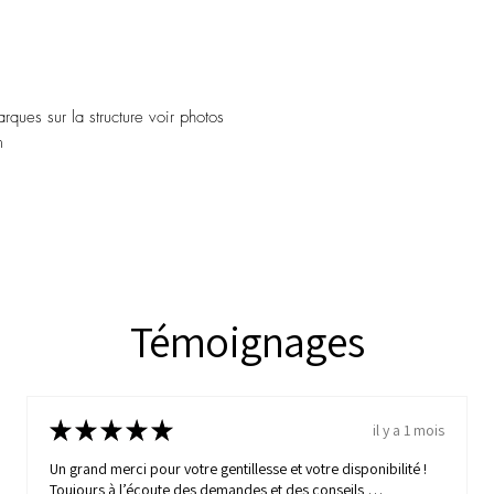
rques sur la structure voir photos
m
Témoignages
★
★
★
★
★
il y a 1 mois
Un grand merci pour votre gentillesse et votre disponibilité !
Toujours à l’écoute des demandes et des conseils …