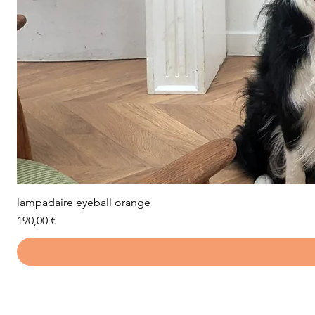
lampadaire eyeball orange
Prix
190,00 €