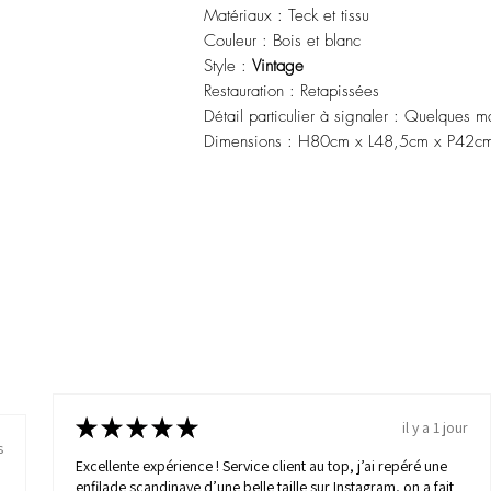
Matériaux : Teck et tissu
Couleur : Bois et blanc
Style :
Vintage
Restauration : Retapissées
Détail particulier à signaler : Quelques ma
Dimensions : H80cm x L48,5cm x P42c
★
★
★
★
★
il y a 1 jour
s
Excellente expérience ! Service client au top, j’ai repéré une
enfilade scandinave d’une belle taille sur Instagram, on a fait