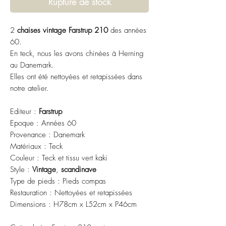
Rupture de stock
2
chaises vintage Farstrup 210
des années
60.
En teck, nous les avons chinées à Herning
au Danemark.
Elles ont été nettoyées et retapissées dans
notre atelier.
Editeur :
Farstrup
Epoque : Années 60
Provenance : Danemark
Matériaux : Teck
Couleur : Teck et tissu vert kaki
Style :
Vintage
,
scandinave
Type de pieds : Pieds compas
Restauration : Nettoyées et retapissées
Dimensions : H78cm x L52cm x P46cm