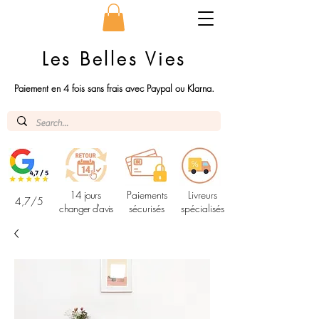
Les Belles Vies
Paiement en 4 fois sans frais avec Paypal ou Klarna.
14 jours
Paiements
Livreurs
4,7/5
changer d'avis
sécurisés
spécialisés