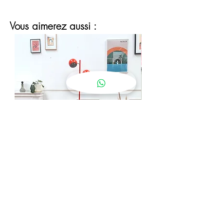
Vous aimerez aussi :
lampadaire eyeball orange
Prix
190,00 €