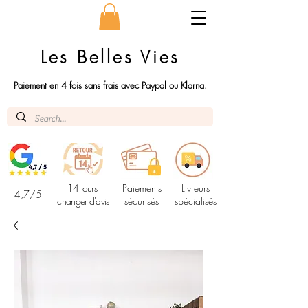
Les Belles Vies
Paiement en 4 fois sans frais avec Paypal ou Klarna.
14 jours
Paiements
Livreurs
4,7/5
changer d'avis
sécurisés
spécialisés