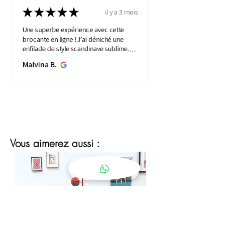
★
★
★
★
★
il y a 3 mois
Une superbe expérience avec cette
brocante en ligne ! J’ai déniché une
enfilade de style scandinave sublime.
Elle apporte une touche de vintage à
Malvina B.
mon intérieure. Service ...
MONTRE PLUS
Vous aimerez aussi :