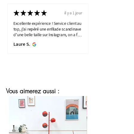
★
★
★
★
★
il y a 1 jour
Excellente expérience ! Service client au
top, j’ai repéré une enfilade scandinave
d’une belle taille sur Instagram, on a fait
une visio détaillée, et quelques jours
Laure S.
plus...
MONTRE PLUS
Vous aimerez aussi :