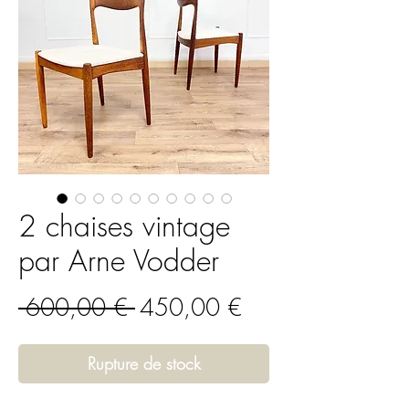
2 chaises vintage
par Arne Vodder
Prix
Prix
 600,00 € 
450,00 €
original
promotionnel
Rupture de stock