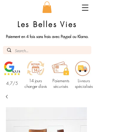
Les Belles Vies
Paiement en 4 fois sans frais avec Paypal ou Klarna.
14 jours
Paiements
Livreurs
4,7/5
changer d'avis
sécurisés
spécialisés