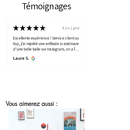
Témoignages
★
★
★
★
★
il y a 1 jour
Excellente expérience ! Service client au
top, j’ai repéré une enfilade scandinave
d’une belle taille sur Instagram, on a fait
une visio détaillée, et quelques jours
Laure S.
plus...
MONTRE PLUS
Vous aimerez aussi :