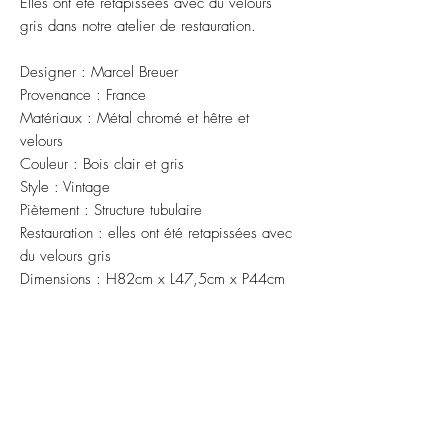
Elles ont été retapissées avec du velours
gris dans notre atelier de restauration.
Designer : Marcel Breuer
Provenance : France
Matériaux : Métal chromé et hêtre et
velours
Couleur : Bois clair et gris
Style : Vintage
Piètement : Structure tubulaire
Restauration : elles ont été retapissées avec
du velours gris
Dimensions : H82cm x L47,5cm x P44cm