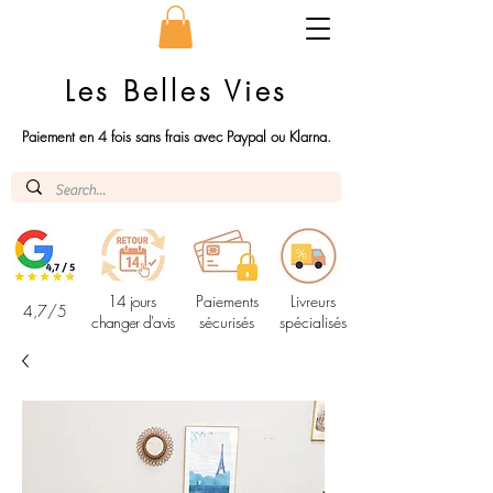
Les Belles Vies
Paiement en 4 fois sans frais avec Paypal ou Klarna.
14 jours
Paiements
Livreurs
4,7/5
changer d'avis
sécurisés
spécialisés