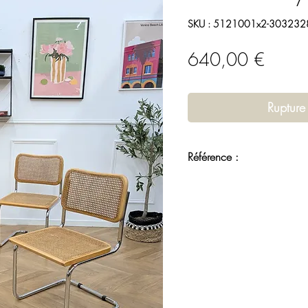
SKU : 5121001x2-30323
Prix
640,00 €
Rupture
Référence :
5121001x2-3032328-