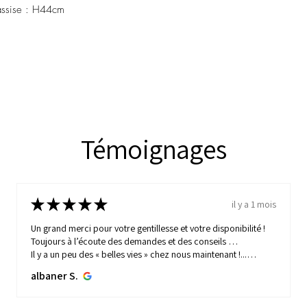
ssise : H44cm
Témoignages
★
★
★
★
★
il y a 1 mois
Un grand merci pour votre gentillesse et votre disponibilité !
Toujours à l’écoute des demandes et des conseils …
Il y a un peu des « belles vies » chez nous maintenant !...
MONTRE PLUS
albaner S.