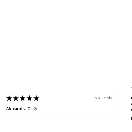
★
★
★
★
★
il y a 1 mois
Alexandra C.