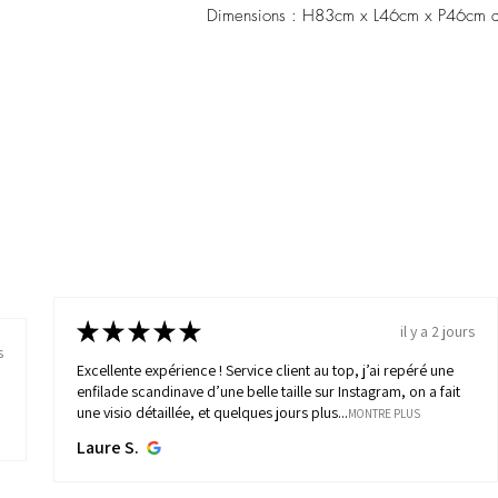
Dimensions : H83cm x L46cm x P46cm a
★
★
★
★
★
il y a 2 jours
s
Excellente expérience ! Service client au top, j’ai repéré une
enfilade scandinave d’une belle taille sur Instagram, on a fait
une visio détaillée, et quelques jours plus...
MONTRE PLUS
Laure S.