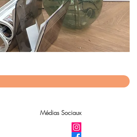
App
Pri
75,
Médias Sociaux