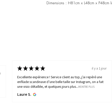
Dimensions : H81cm x L48cm x P48cm l
★
★
★
★
★
il y a 1 jour
s
Excellente expérience ! Service client au top, j’ai repéré une
enfilade scandinave d’une belle taille sur Instagram, on a fait
une visio détaillée, et quelques jours plus...
MONTRE PLUS
Laure S.