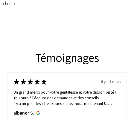
résister à l'épreuve du tem
a chaise
intemporelle. Bien que la
plus en activité aujourd'h
d'être recherchés par les 
intemporel et de
mobilier 
En somme, la société Baum
de fabrication de meuble
Témoignages
Émile Baumann en 1901, qu
de qualité supérieure, dura
traverser les époques grâc
★
★
★
★
★
intemporelle. Une entrepris
il y a 1 mois
chaque meuble une pièce 
Un grand merci pour votre gentillesse et votre disponibilité !
transcender les modes et le
Toujours à l’écoute des demandes et des conseils …
une expérience de vie uniq
Il y a un peu des « belles vies » chez nous maintenant !...
MONTRE PLUS
albaner S.