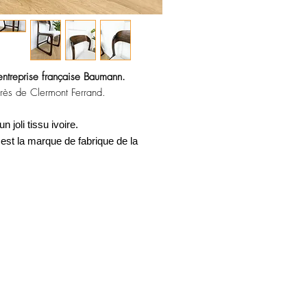
qualité supérieure.
Au fil des ans, Baumann 
produits, offrant une vari
des chaises, des tables, de
'entreprise française Baumann.
bien plus encore. Tous le
près de Clermont Ferrand.
étaient caractérisés par le
qualité supérieure et leur d
joli tissu ivoire.
est la marque de fabrique de la
Baumann a été particuliè
chaises en bois
de hêtre, q
pour leur confort et leur 
chaises Baumann étaient é
s'adaptant à tout type de d
pouvant être utilisées dans
Au fil des décennies, la 
devenue une référence dan
offrant des produits de qua