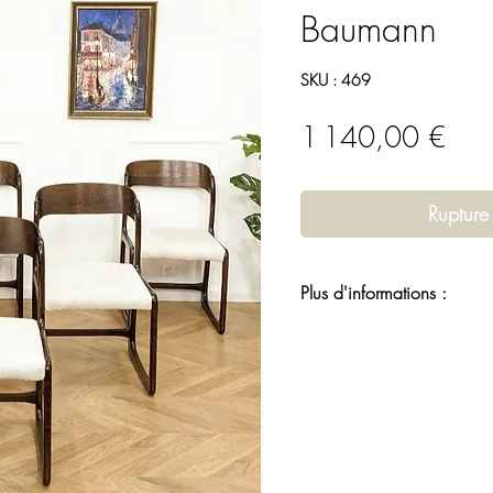
Baumann
SKU : 469
Prix
1 140,00 €
Rupture
Plus d'informations :
La société Baumann a été
Baumann
, un ébéniste et 
commencé à produire des 
de haute qualité. La soci
rapide, se faisant rapide
domaine de la fabricatio