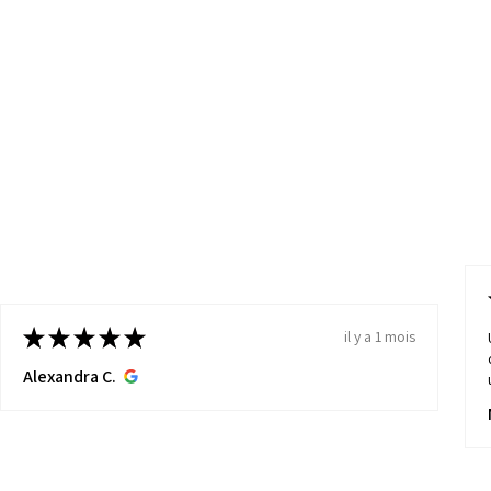
ps grâce à leur esthétique
 société Baumann ne soit
ui, ses meubles continuent
amateurs de design
vintage
.
ann était une entreprise
s de renom, fondée par
i a su offrir des produits
bles et élégants, qui ont su
e à leur esthétique
e qui a réussi à faire de
d'art, capable de
★
★
★
★
★
il y a 1 mois
s tendances, pour offrir
Alexandra C.
ue et intemporelle.