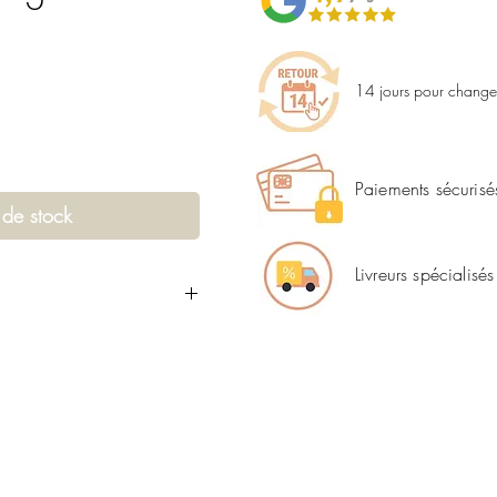
14 jours pour changer
Paiements sécurisé
 de stock
Livreurs spécialisés
 fondée en 1901 par Émile
menuisier français qui a
chaises en bois de hêtre
été a connu une croissance
ment un nom dans le
n de meubles en bois de