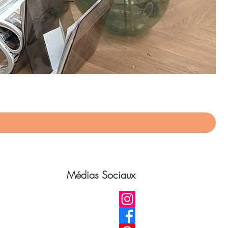
App
Pri
75,
Médias Sociaux