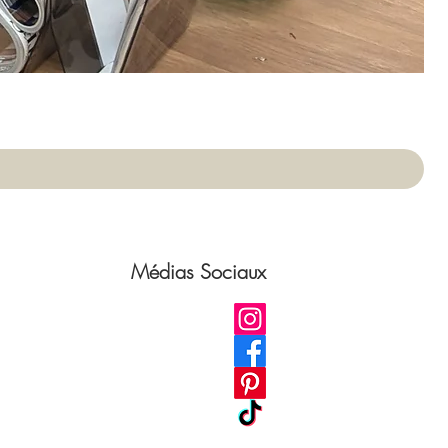
App
Pri
75,
Médias Sociaux