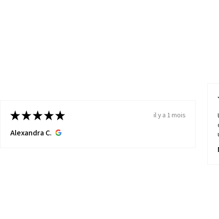
★
★
★
★
★
il y a 1 mois
Alexandra C.