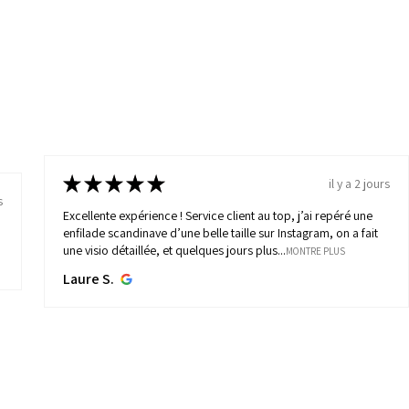
★
★
★
★
★
il y a 2 jours
s
Excellente expérience ! Service client au top, j’ai repéré une
enfilade scandinave d’une belle taille sur Instagram, on a fait
une visio détaillée, et quelques jours plus...
MONTRE PLUS
Laure S.