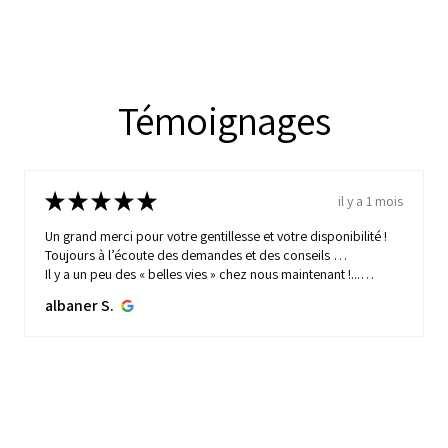
Témoignages
★
★
★
★
★
il y a 1 mois
Un grand merci pour votre gentillesse et votre disponibilité !
Toujours à l’écoute des demandes et des conseils …
Il y a un peu des « belles vies » chez nous maintenant !...
MONTRE PLUS
albaner S.