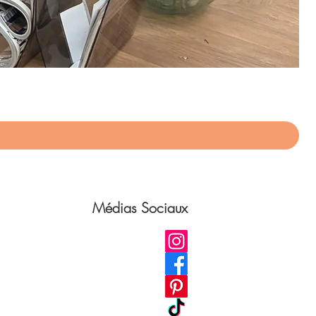
App
Pri
75,
Médias Sociaux