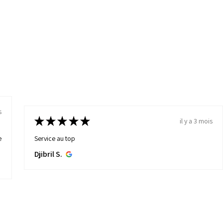
★
★
★
★
★
il y a 3 mois
Très bonne adresse pour trouver du beau mobilier 
principalement scandinave, à des prix raisonnables
la livraison est personnalisée et très efficace.
Phil D.