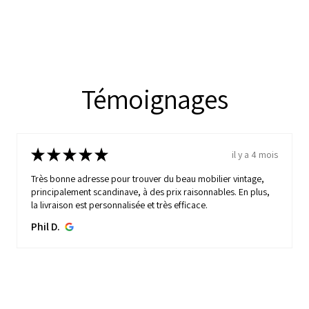
Témoignages
★
★
★
★
★
il y a 4 mois
il y
vintage,
Un grand merci pour votre gentillesse et votre disponibil
. En plus,
Toujours à l’écoute des demandes et des conseils …
Il y a un peu des « belles vies » chez nous maintenant !...
MONTRE PLUS
albaner S.