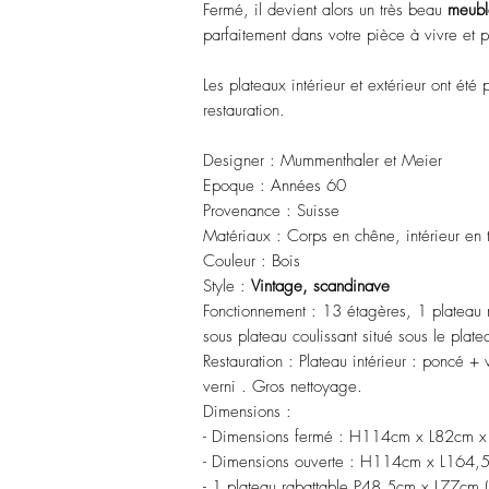
Fermé, il devient alors un très beau
meubl
parfaitement dans votre pièce à vivre et 
Les plateaux intérieur et extérieur ont été
restauration.
Designer : Mummenthaler et Meier
Epoque : Années 60
Provenance : Suisse
Matériaux : Corps en chêne, intérieur en 
Couleur : Bois
Style :
Vintage, scandinave
Fonctionnement : 13 étagères, 1 plateau ra
sous plateau coulissant situé sous le plate
Restauration : Plateau intérieur : poncé + 
verni . Gros nettoyage.
Dimensions :
- Dimensions fermé : H114cm x L82cm 
- Dimensions ouverte : H114cm x L164
- 1 plateau rabattable P48,5cm x L77cm (