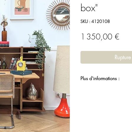
box"
SKU : 4120108
Prix
1 350,00 €
Rupture
Plus d'informations :
Les
meubles scandinaves
s
populaires ces dernières a
simplicité et leur sobriété
atmosphère chaleureuse et
n'importe quel espace. C
fabriqué à partir de bois e