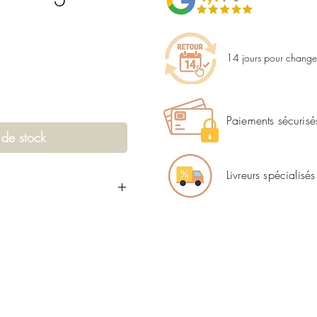
14 jours pour changer
Paiements sécurisé
 de stock
Livreurs spécialisés
ont de plus en plus
nnées, grâce à leur
 qui permettent de créer une
 confortable dans
e
bureau vintage
est
t a des lignes épurées et