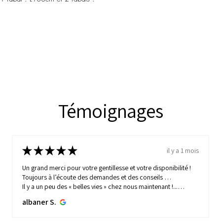
Témoignages
★
★
★
★
★
il y a 1 mois
Un grand merci pour votre gentillesse et votre disponibilité !
Toujours à l’écoute des demandes et des conseils …
Il y a un peu des « belles vies » chez nous maintenant !...
MONTRE PLUS
albaner S.