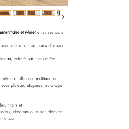
des formes géométriques s
Le
bureau scandinave
de 
vous proposons aujourd'hu
de ce style. Avec ses lign
encombrement et sa grand
menthaler et Meier
en suisse dans
cette Magic Box allie prat
Vous apprécierez égaleme
mé pour utiliser plus ou moins d'espace.
compartiments, qui vous p
facilement tous vos docume
 plateau, éclairé par une lumière
bureau. De plus, son desig
parfaitement à n'importe q
qu'il soit contemporain ou 
lui même et offre une multitude de
Ce bureau de design scand
 sous plateau, étagères, éclairage
et a encore de nombreuses
Il sera un ajout précieux à
que vous soyez professio
s, tiroirs et
meubles
. Nous sommes pe
ssiers, classeurs ou autres éléments
séduit par son charme ind
intérieur.