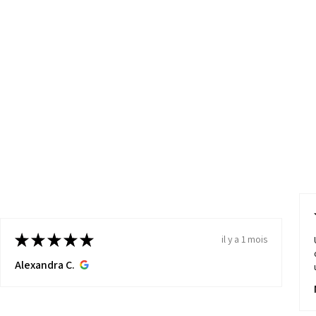
★
★
★
★
★
il y a 1 mois
Alexandra C.