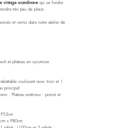
e vintage scandinave
qui se fondra
prendra très peu de place.
 poncés et vernis dans notre atelier de
teck et plateau en sycomore.
battable coulissant avec tiroir et 1
au principal
verni . Plateau extérieur : poncé et
x P53cm
,5cm x P80cm
1 rabat : L100cm et 2 rabats :