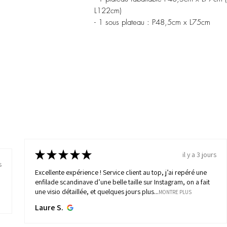
L122cm)
- 1 sous plateau : P48,5cm x L75cm
★
★
★
★
★
il y a 3 jours
s
Excellente expérience ! Service client au top, j’ai repéré une
enfilade scandinave d’une belle taille sur Instagram, on a fait
une visio détaillée, et quelques jours plus...
MONTRE PLUS
Laure S.