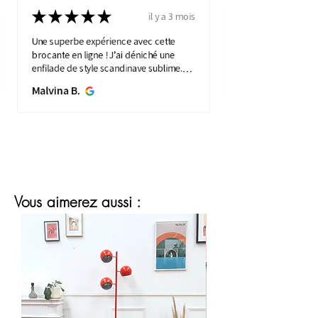
★
★
★
★
★
il y a 3 mois
Une superbe expérience avec cette
brocante en ligne ! J’ai déniché une
enfilade de style scandinave sublime.
Elle apporte une touche de vintage à
Malvina B.
mon intérieure. Service ...
MONTRE PLUS
Vous aimerez aussi :