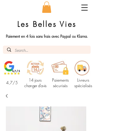
Les Belles Vies
Paiement en 4 fois sans frais avec Paypal ou Klarna.
14 jours
Paiements
Livreurs
4,7/5
changer d'avis
sécurisés
spécialisés