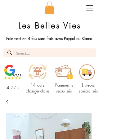
Les Belles Vies
Paiement en 4 fois sans frais avec Paypal ou Klarna.
14 jours
Paiements
Livreurs
4,7/5
changer d'avis
sécurisés
spécialisés