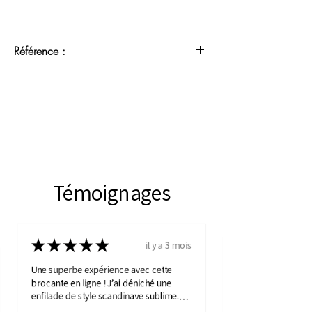
Référence :
5090902
Témoignages
★
★
★
★
★
il y a 3 mois
Une superbe expérience avec cette
brocante en ligne ! J’ai déniché une
enfilade de style scandinave sublime.
Elle apporte une touche de vintage à